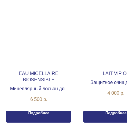
EAU MICELLAIRE
LAIT VIP O2
BIOSENSIBLE
Защитное очищаю
Мицеллярный лосьон для
молочко с оксигени
4 000
р.
чувствительной кожи лица
комплексом
6 500
р.
Подробнее
Подробнее