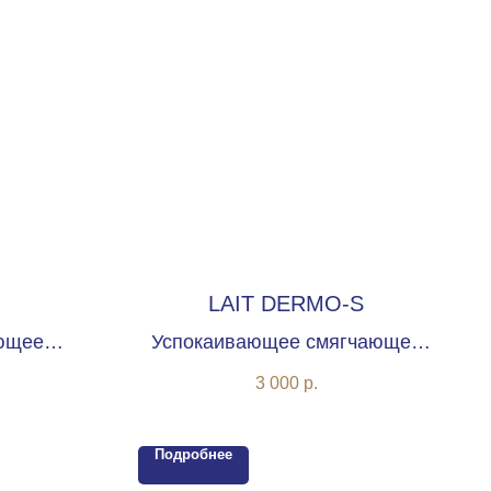
LAIT DERMO-S
ющее
Успокаивающее смягчающее
очко
очищающее молочко
3 000
р.
Подробнее