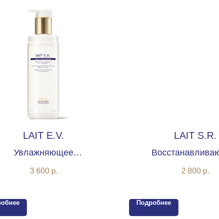
LAIT E.V.
LAIT S.R.
Увлажняющее
Восстанавлива
пидовосстанавливающее
очищающее мол
3 600
р.
2 800
р.
очищающее молочко
робнее
Подробнее