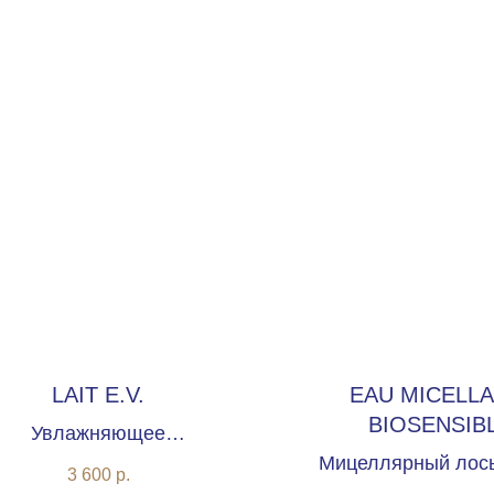
LAIT E.V.
EAU MICELLA
BIOSENSIB
Увлажняющее
пидовосстанавливающее
Мицеллярный лос
3 600
р.
очищающее молочко
чувствительной ко