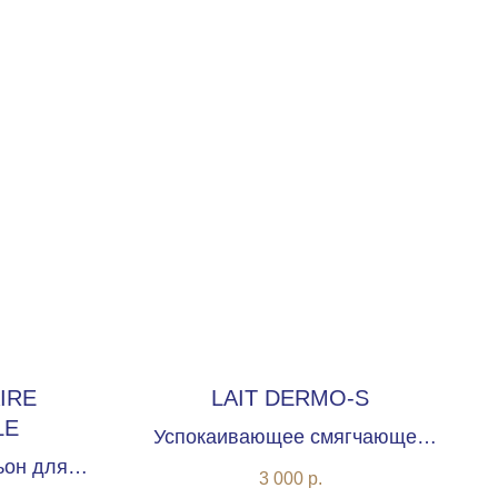
IRE
LAIT DERMO-S
LE
Успокаивающее смягчающее
ьон для
очищающее молочко
3 000
р.
жи лица