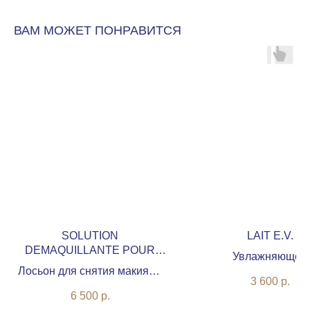
ВАМ МОЖЕТ ПОНРАВИТСЯ
SOLUTION
LAIT E.V.
DEMAQUILLANTE POUR
Увлажняющее
LES YEUX
Лосьон для снятия макияжа
липидовосстанавли
3 600
р.
для глаз
очищающее моло
6 500
р.