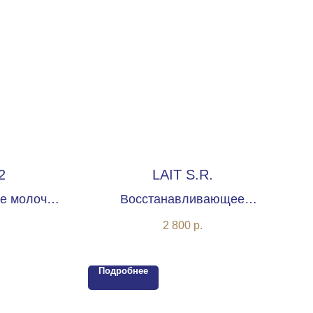
2
LAIT S.R.
е молочко
Восстанавливающее
омплексом
очищающее молочко
2 800
р.
Подробнее