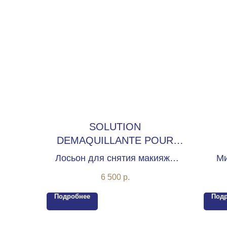
SOLUTION
DEMAQUILLANTE POUR
LES YEUX
Лосьон для снятия макияжа
Ми
для глаз
чу
6 500
р.
Подробнее
Под