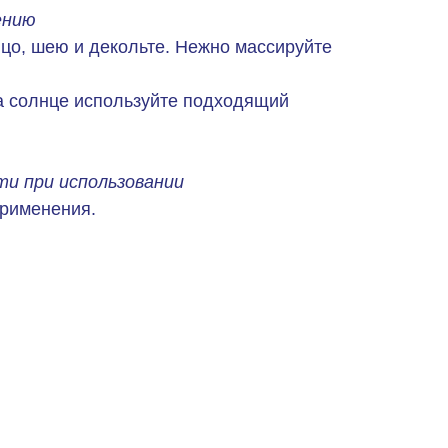
ению
ицо, шею и декольте. Нежно массируйте
.
а солнце используйте подходящий
и при использовании
применения.