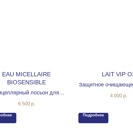
EAU MICELLAIRE
LAIT VIP O
BIOSENSIBLE
Защитное очищающе
целлярный лосьон для
с оксигенирующим к
4 000
р.
вствительной кожи лица
6 500
р.
робнее
Подробнее