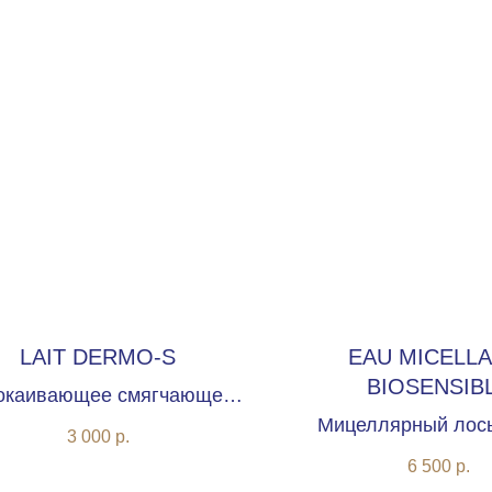
LAIT DERMO-S
EAU MICELLA
BIOSENSIB
окаивающее смягчающее
очищающее молочко
Мицеллярный лос
3 000
р.
чувствительной ко
6 500
р.