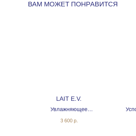
ВАМ МОЖЕТ ПОНРАВИТСЯ
LAIT E.V.
Увлажняющее
Усп
липидовосстанавливающее
3 600
р.
очищающее молочко