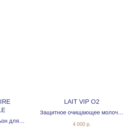
IRE
LAIT VIP O2
LE
Защитное очищающее молочко
ьон для
с оксигенирующим комплексом
4 000
р.
жи лица