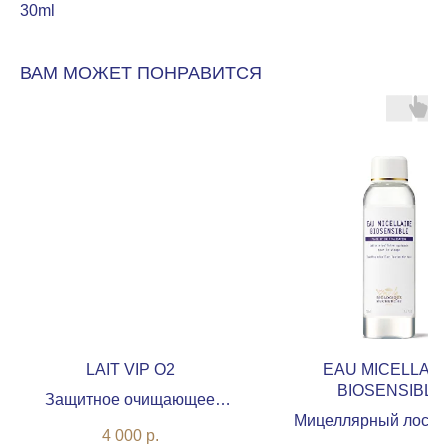
30ml
ВАМ МОЖЕТ ПОНРАВИТСЯ
LAIT VIP O2
EAU MICELLAIR
BIOSENSIBLE
Защитное очищающее
Мицеллярный лосьо
молочко с оксигенирующим
4 000
р.
чувствительной кожи
комплексом